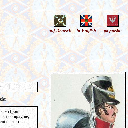
auf Deutsch
in English
po polsku
 [...]
gla:
ancien [pour
us par compagnie,
ent en sera