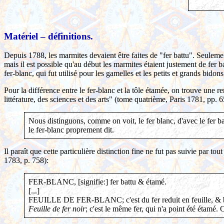
Matériel – définitions.
Depuis 1788, les marmites devaient être faites de "fer battu". Seul
mais il est possible qu'au début les marmites étaient justement de fer ba
fer-blanc, qui fut utilisé pour les gamelles et les petits et grands bidons
Pour la différence entre le fer-blanc et la tôle étamée, on trouve une 
littérature, des sciences et des arts" (tome quatrième, Paris 1781, pp. 65
Nous distinguons, comme on voit, le fer blanc, d'avec le fer bat
le fer-blanc proprement dit.
Il paraît que cette particulière distinction fine ne fut pas suivie par tou
1783, p. 758):
FER-BLANC, [signifie:] fer battu & étamé.
[...]
FEUILLE DE FER-BLANC; c'est du fer reduit en feuille, & bl
Feuille de fer noir
; c'est le même fer, qui n'a point été étamé. 