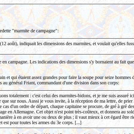
edette "marmite de campagne":
12 août), indiquait les dimensions des marmites, et voulait qu'elles fus
terie en campagne. Les indications des dimensions s'y bornaient au fait q
a main et qui étaient assez grandes pour faire la soupe pour seize homm
is au général Friant, commandant d'une division dans son corps:
ons totalement : c'est celui des marmites-bidons, et je me suis assuré ici
que sur nous. Aussi je vous invite, à la réception de ma lettre, de prier
 cas d'un ordre de départ, chaque capitaine se procure, de gré à gré des
usage en Allemagne. Cet objet n'est point très-coûteux, et donnera au sold
nière à en avoir une ou deux de plus ; il vaut mieux à cet égard être ri
 est pour toutes les armes du 3e corps. [...]