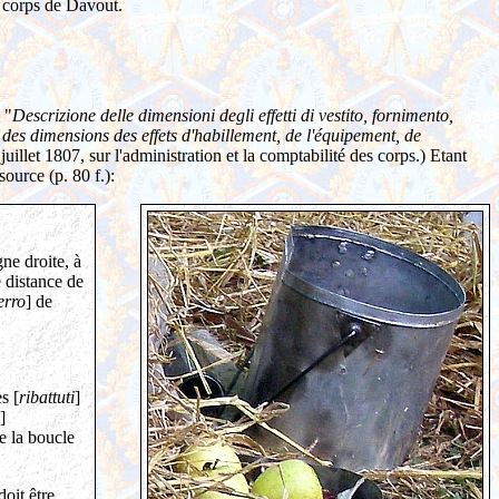
e corps de Davout.
 "
Descrizione delle dimensioni degli effetti di vestito, fornimento,
des dimensions des effets d'habillement, de l'équipement, de
illet 1807, sur l'administration et la comptabilité des corps.) Etant
ource (p. 80 f.):
ne droite, à
 distance de
ferro
] de
s [
ribattuti
]
]
e la boucle
oit être