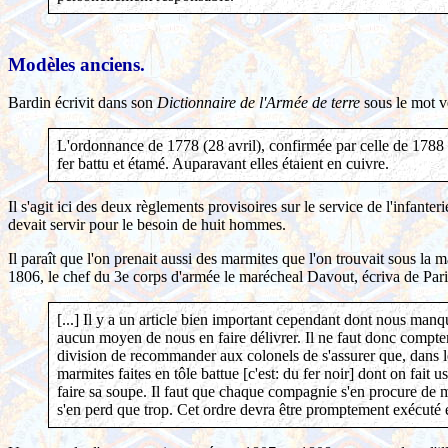
Modèles anciens.
Bardin écrivit dans son
Dictionnaire de l'Armée de terre
sous le mot v
L'ordonnance de 1778 (28 avril), confirmée par celle de 1788 (
fer battu et étamé. Auparavant elles étaient en cuivre.
Il s'agit ici des deux règlements provisoires sur le service de l'infan
devait servir pour le besoin de huit hommes.
Il paraît que l'on prenait aussi des marmites que l'on trouvait sous l
1806, le chef du 3e corps d'armée le marécheal Davout, écriva de Par
[...] Il y a un article bien important cependant dont nous manqu
aucun moyen de nous en faire délivrer. Il ne faut donc compter 
division de recommander aux colonels de s'assurer que, dans le
marmites faites en tôle battue [c'est: du fer noir] dont on fait 
faire sa soupe. Il faut que chaque compagnie s'en procure de ma
s'en perd que trop. Cet ordre devra être promptement exécuté et