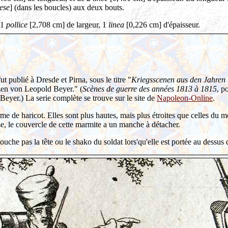
ese
] (dans les boucles) aux deux bouts.
 1
pollice
[2,708 cm] de largeur, 1
linea
[0,226 cm] d'épaisseur.
t publié à Dresde et Pirna, sous le titre "
Kriegsscenen aus den Jahren
zzen von Leopold Beyer." (
Scènes de guerre des années 1813 à 1815
, p
eyer.) La serie complète se trouve sur le site de
Napoleon-Online
.
 de haricot. Elles sont plus hautes, mais plus étroites que celles du mod
nse, le couvercle de cette marmite a un manche à détacher.
uche pas la tête ou le shako du soldat lors'qu'elle est portée au dessus 