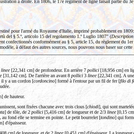
tration à droite. En 1806, le 17e regiment de ligne faisait partie du 3
stiné pour l'armé du Royaume d'Italie, imprimé probablement en 1809:
virtù del § 5.º, articolo 15 del regolamento 1.º Luglio 1807" (
Description 
rent confectionnés conformément au § 5, article 15, du règlement du 1er ju
odèle, à défaut des autres sources, nous pouvons nous baser sur cette s
3
linee
[22,341 cm] de profondeur. En arrière 7
pollici
[18,956 cm] en lig
e
[31,142 cm]. De l'arrière an avant 8
pollici
3
linee
[22,341 cm]. A une
il y a un cordon [
cordoncino
] formé à l'entour par un fil de fer [
filo di 
oudée.
] de hauteur.
'unissent, sont fixées chacune avec trois clous [
chiodi
], qui sont martelée
ata
] de tôle, de 2
pollici
[5,416 cm] de longueur et de 2/3
linee
[0,15 cm
au fond elle se termine en pointe. Le petit bourrelet [
tondino
] qui form
] d'épaisseur.
408 cm] de longueur, et de 2
linee
[0,451 cm] d'épaisseur. La longueur d