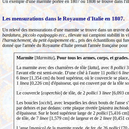
Un exemple d'une marmite portée en 1807 ou 1808 se trouve dans l'illus
Les mensurations dans le Royaume d'Italie en 1807.
Un relevé des mensurations d'une marmite se trouve dans un œuvre de
bardatura, piccolo equipaggio ecc.
, rilevate sui campioni stabiliti in 
l'harnachement, du petit équipement etc.
, pris des échantillons qui fu
donné que l'armée du Royaume d'Italie prenait l'armée française pour m
Marmite
[
Marmitta
]
. Pour tous les armes, corps, et grades.
La marmite avec des charnières de tôle [
latta
], avec 8
pollici
l'avant elle est semi-ovale. D'une côté à l'autre 11
pollici
6
line
6
linee
[1,354 cm] du bord supérieur, où le couvercle se place, 
1
linea
[0,226 cm] d'épaisseur, qui est couvert par de la tôle s
Le couvercle [
coperchio
] de tôle, de 2
pollici
3
linee
[6,093 cm
Les boucles [
occhi
], avec lesquelles les deux bouts de l'anse s
par dehors et par dedans: cette plaque rivetée [
piastra inchiod
d'épaisseur. Sur le bord supérieur large de 2
pollici
[5,416 cm], 
de tôle, de 7
linee
[1,579 cm] de largeur et de 2
linee
[0,451 cm
L'anse [
manico
] de la marmite ronde, de fer, de 26
pollici
[70,