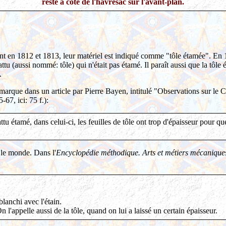
reste à côté de l'havresac sur l'avant-plan.
ement en 1812 et 1813, leur matériel est indiqué comme "tôle étamée"
ttu (aussi nommé: tôle) qui n'était pas étamé. Il paraît aussi que la tôle
.
remarque dans un article par Pierre Bayen, intitulé "Observations sur le 
-67, ici: 75 f.):
tu étamé, dans celui-ci, les feuilles de tôle ont trop d'épaisseur pour qu
t le monde. Dans l'
Encyclopédie méthodique. Arts et métiers mécanique
anchi avec l'étain.
On l'appelle aussi de la tôle, quand on lui a laissé un certain épaisseur.